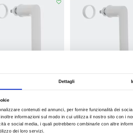
Dettagli
iglia Schuco 247003 per
Maniglia Schuco 247004
nestra ad Innesto Bianco
Finestra ad Innesto Bianco T
43,00 €
43,00 €
ookie
nalizzare contenuti ed annunci, per fornire funzionalità dei socia
inoltre informazioni sul modo in cui utilizza il nostro sito con i 
icità e social media, i quali potrebbero combinarle con altre inform
lizzo dei loro servizi.