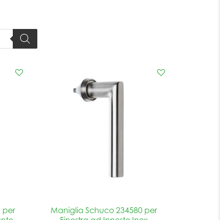
 per
Maniglia Schuco 234580 per
ento
Finestra ad Innesto Inox