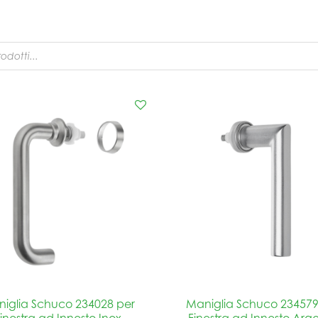
iglia Schuco 234028 per
Maniglia Schuco 234579
inestra ad Innesto Inox
Finestra ad Innesto Arg