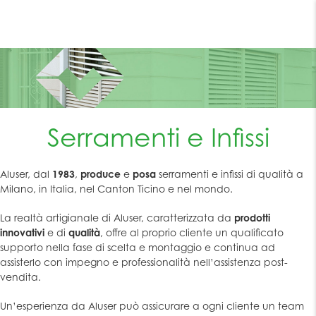
v
i
g
a
z
i
o
n
e
T
o
Serramenti e Infissi
g
g
l
e
Aluser, dal
1983
,
produce
e
posa
serramenti e infissi di qualità a
Milano, in Italia, nel Canton Ticino e nel mondo.
La realtà artigianale di Aluser, caratterizzata da
prodotti
innovativi
e di
qualità
, offre al proprio cliente un qualificato
supporto nella fase di scelta e montaggio e continua ad
assisterlo con impegno e professionalità nell’assistenza post-
vendita.
Un’esperienza da Aluser può assicurare a ogni cliente un team