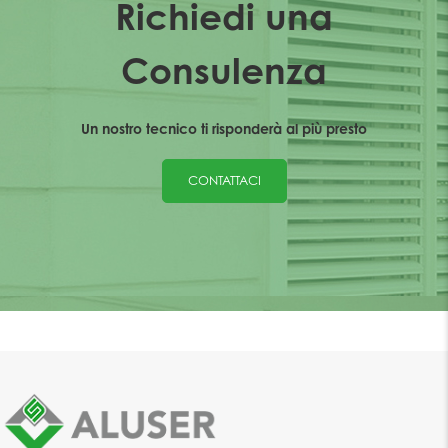
Richiedi una
Consulenza
Un nostro tecnico ti risponderà al più presto
CONTATTACI