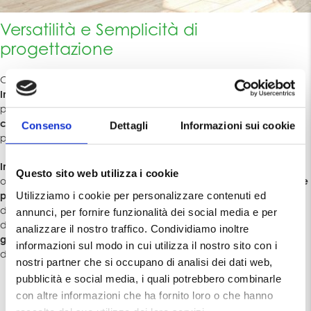
Versatilità e Semplicità di
progettazione
Caratterizzato da grande versatilità, il sistema decentralizzato
Ingenius VMC
monoblocco Alpac semplifica il lavoro di
progettazione, in quanto
non richiede la presenza di
canalizzazioni né di locali dedicati
e non presenta alcun vincolo
Consenso
Dettagli
Informazioni sui cookie
progettuale.
Installato a scomparsa nella muratura
, infatti, è adattabile ad
Questo sito web utilizza i cookie
ogni contesto architettonico e
lascia a vista solamente l’elegante
Utilizziamo i cookie per personalizzare contenuti ed
placca personalizzabile
che, attraverso una pulsantiera o un
display touch screen, permette di controllare tutte le funzioni sia
annunci, per fornire funzionalità dei social media e per
della ventilazione che dell’oscurante. Le stesse
funzionalità sono
analizzare il nostro traffico. Condividiamo inoltre
gestibili anche tramite smartphone
, grazie all’innovativa app
informazioni sul modo in cui utilizza il nostro sito con i
dedicata.
nostri partner che si occupano di analisi dei dati web,
pubblicità e social media, i quali potrebbero combinarle
con altre informazioni che ha fornito loro o che hanno