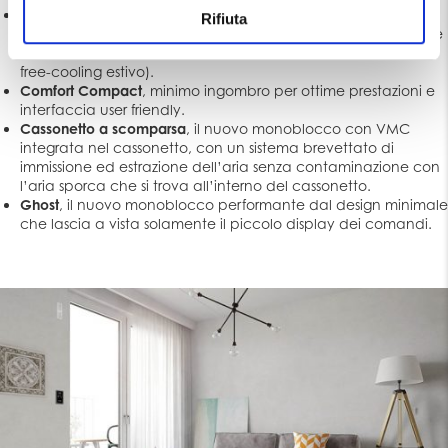
Comfort Smart
, con l’82% di efficienza e massima possibilità di
n
Rifiuta
personalizzazione delle funzionalità (portata d’aria regolabile
s
a 4 stadi, funzione notturna con velocità e luce led minime,
o
free-cooling estivo).
Comfort Compact
, minimo ingombro per ottime prestazioni e
interfaccia user friendly.
Cassonetto a scomparsa
, il nuovo monoblocco con VMC
integrata nel cassonetto, con un sistema brevettato di
immissione ed estrazione dell’aria senza contaminazione con
l’aria sporca che si trova all’interno del cassonetto.
Ghost
, il nuovo monoblocco performante dal design minimale
che lascia a vista solamente il piccolo display dei comandi.