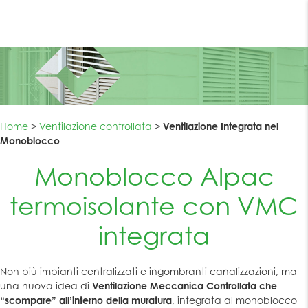
v
i
g
a
z
i
o
n
e
T
o
Home
>
Ventilazione controllata
>
Ventilazione Integrata nel
g
Monoblocco
g
l
Monoblocco Alpac
e
termoisolante con VMC
integrata
Non più impianti centralizzati e ingombranti canalizzazioni, ma
una nuova idea di
Ventilazione Meccanica Controllata che
“scompare” all’interno della muratura
, integrata al monoblocco