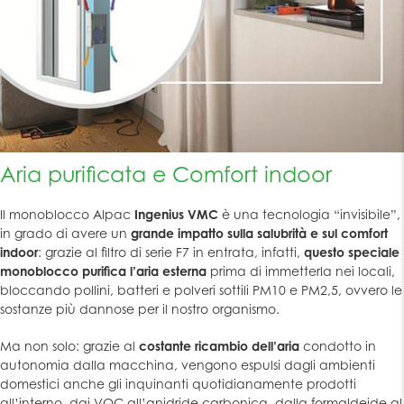
Aria purificata e Comfort indoor
Il monoblocco Alpac
Ingenius VMC
è una tecnologia “invisibile”,
in grado di avere un
grande impatto sulla salubrità e sul comfort
indoor
: grazie al filtro di serie F7 in entrata, infatti,
questo speciale
monoblocco purifica l’aria esterna
prima di immetterla nei locali,
bloccando pollini, batteri e polveri sottili PM10 e PM2,5, ovvero le
sostanze più dannose per il nostro organismo.
Ma non solo: grazie al
costante ricambio dell’aria
condotto in
autonomia dalla macchina, vengono espulsi dagli ambienti
domestici anche gli inquinanti quotidianamente prodotti
all’interno, dai VOC all’anidride carbonica, dalla formaldeide al