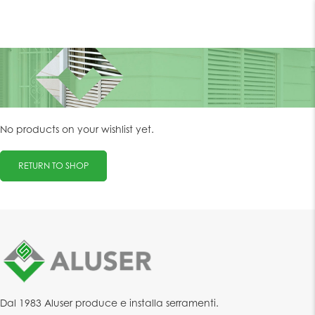
v
i
g
a
z
i
o
n
e
T
o
No products on your wishlist yet.
g
g
l
RETURN TO SHOP
e
Dal 1983 Aluser produce e installa serramenti.