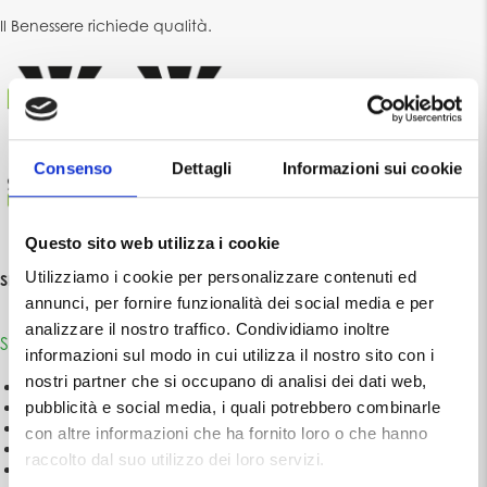
Il Benessere richiede qualità.
Consenso
Dettagli
Informazioni sui cookie
Questo sito web utilizza i cookie
Utilizziamo i cookie per personalizzare contenuti ed
Showroom Schuco Milano
annunci, per fornire funzionalità dei social media e per
analizzare il nostro traffico. Condividiamo inoltre
SERRAMENTI
informazioni sul modo in cui utilizza il nostro sito con i
nostri partner che si occupano di analisi dei dati web,
Serramenti di qualità
Serramenti in alluminio
pubblicità e social media, i quali potrebbero combinarle
Stile Vecchia Milano
con altre informazioni che ha fornito loro o che hanno
Serramenti in acciaio
raccolto dal suo utilizzo dei loro servizi.
Serramenti in PVC