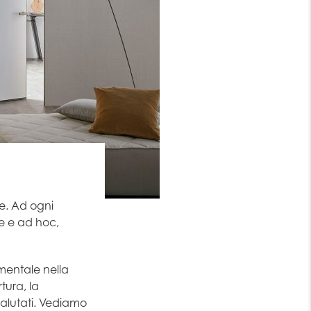
e. Ad ogni
le e ad hoc,
mentale nella
tura, la
valutati. Vediamo