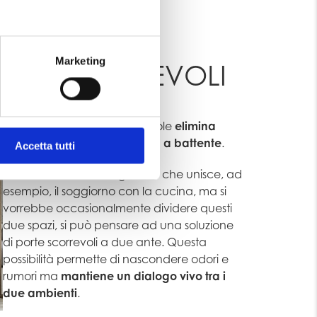
Marketing
ORTE SCORREVOLI
Il sistema di apertura scorrevole
elimina
l’ingombro della tipica porta a battente
.
Accetta tutti
Se si ha un ambiente grande che unisce, ad
esempio, il soggiorno con la cucina, ma si
vorrebbe occasionalmente dividere questi
due spazi, si può pensare ad una soluzione
di porte scorrevoli a due ante. Questa
possibilità permette di nascondere odori e
rumori ma
mantiene un dialogo vivo tra i
due ambienti
.